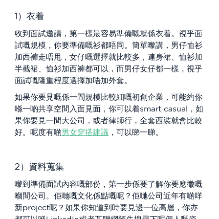
1）衣着
收到面試邀請，第一樣最容易準備嘅就係衣着。視乎面
試嘅規模，你要準備嘅衫都唔同。簡單嚟講，男仔恤衫
加西褲走唔甩，女仔嘅選擇就比較多，連身裙、恤衫加
半截裙、恤衫加西褲都可以，而男仔女仔都一樣，視乎
面試嘅隆重程度選擇加唔加外套。
如果你要見嘅係一間規模比較細嘅初創企業，可能約你
喺一啲共享空間入面見面，你可以着smart casual，如
果你要見一間大公司，或者律師行，全套西裝就會比較
好。呢度有啲
男女穿搭建議
，可以睇一睇。
2）資料蒐集
嚟到準備面試內容嘅部份，第一步係要了解你要應徵嘅
嗰間公司。佢哋嘅文化係點嘅呢？佢哋公司近年有啲咩
新project呢？如果你知道到時要見邊一位高層，你亦