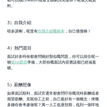
都可以喺LinkedIn或者互聯網預先搜尋下呢個人嘅資
料。
3）自我介紹
唔多講喇，呢度有
自我介紹嘅範本
，自己慢慢睇！
4）熱門題目
面試好多時候都會問啲好類似嘅問題，你可以按住呢一
啲
至hit題目
準備，大部份嘅面試內容應該都已經涵蓋
晒。
5）薪酬想像
如果面試順利，面試官通常都會問吓你嘅現時薪酬或者
期望薪酬。見呢份工之前，自己最好有一個概念：俾幾
多錢你會考慮做呢？萬一人工低過預期，低到一個咩地