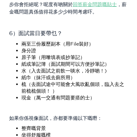
步你會拒絕呢？呢度有啲關於
回答薪金問題嘅貼士
，薪
金嘅問題真係值得花多少少時間考慮吓。
6）面試當日要帶乜？
兩至三份履歷副本（用File裝好）
身分證
原子筆（用嚟填表或抄筆記）
紙或筆記簿（面試期間可以方便抄筆記）
水（入去面試之前飲一啖水，冷靜啲！)
紙巾（抹汗或去廁所用）
梳（去面試途中可能會大風吹亂個頭，臨入去之
前梳梳個頭！ ）
現金（萬一交通有問題要搭的士）
如果你係視像面試，亦都要準備以下嘅嘢：
整齊嘅背景
坐得舒服嘅櫈