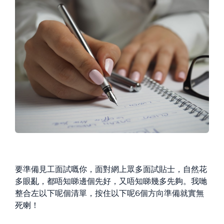
要準備見工面試嘅你，面對網上眾多面試貼士，自然花
多眼亂，都唔知睇邊個先好，又唔知睇幾多先夠。我哋
整合左以下呢個清單，按住以下呢6個方向準備就實無
死喇！