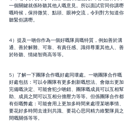
一個關鍵就係聆聽其他人嘅意見。所以面試官同你講嘢
嘅時候，保持微笑、點頭、眼神交流，令到對方知道你
聽緊佢講嘢。
4）提及一啲你作為一個好嘅隊員嘅特質，例如善於溝
通、善於解難、可靠、有責任感、識得尊重其他人、善
於聆聽、情緒智商高等等。
5）了解一下團隊合作嘅好處同壞處。一啲團隊合作嘅
好處包括：可以令團隊有更多創新嘅想法、會做出更加
完備嘅決定、可能會犯少啲錯、團隊嘅成員可以互相幫
助、成員之間可以互相分擔壓力等等。但係團隊合作都
有佢嘅弊處：可能會用上更加多時間來處理某啲事情、
要花好多時間去達到共識、要花心思同精力維繫隊員之
間嘅關係等等。