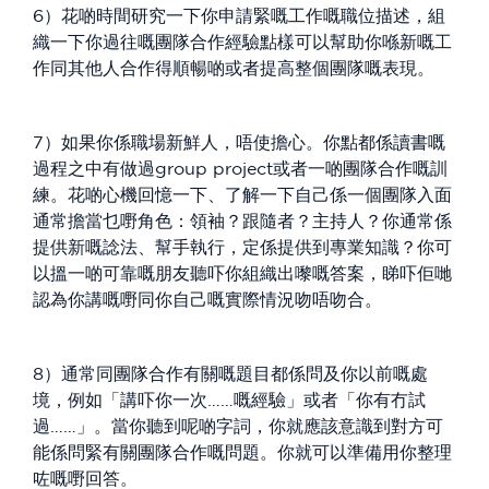
6）花啲時間研究一下你申請緊嘅工作嘅職位描述，組
織一下你過往嘅團隊合作經驗點樣可以幫助你喺新嘅工
作同其他人合作得順暢啲或者提高整個團隊嘅表現。
7）如果你係職場新鮮人，唔使擔心。你點都係讀書嘅
過程之中有做過group project或者一啲團隊合作嘅訓
練。花啲心機回憶一下、了解一下自己係一個團隊入面
通常擔當乜嘢角色：領袖？跟隨者？主持人？你通常係
提供新嘅諗法、幫手執行，定係提供到專業知識？你可
以搵一啲可靠嘅朋友聽吓你組織出嚟嘅答案，睇吓佢哋
認為你講嘅嘢同你自己嘅實際情況吻唔吻合。
8）通常同團隊合作有關嘅題目都係問及你以前嘅處
境，例如「講吓你一次……嘅經驗」或者「你有冇試
過……」。當你聽到呢啲字詞，你就應該意識到對方可
能係問緊有關團隊合作嘅問題。你就可以準備用你整理
咗嘅嘢回答。