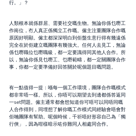
行。」？
人類根本就係群居、需要社交嘅生物。無論你係乜嘢工
作崗位，冇人真正係獨立工作嘅。僱主注重團隊合作嘅
原因好明顯。僱主都深深明白到佢盤生意行得有幾遠係
完全在於佢建立嘅團隊有幾強大。任何人去見工，無論
係乜嘢職位乜嘢職級，都一定要識得同其他人合作。所
以，無論你係見乜嘢工、乜嘢範疇，都一定關團隊合作
事，你都一定要準備好回答關於呢個題目嘅問題。
有一點值得一提：喺每一個工作環境，團隊合作嘅模式
都非常唔一樣。所以，你唔可以期望去到邊都係答返同
一set問題。僱主通常都會想知道你可唔可以同唔同嘅
人合作得到，同埋想了解你嘅工作模式同經驗會唔會對
佢哋團隊有幫助。呢個時候，千祈唔好形容自己為「獨
行俠」，因為咁樣暗示咗你難同人相處同合作。