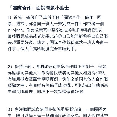
「團隊合作」面試問題小貼士
1）首先，確保自己真係了解「團隊合作」係咩一回
事。通常，你會同一班人一齊完成一件工作或者一個
project。你會負責其中某部份去令呢件事順利完成。
最後嘅完成品或者結果比起你自己能唔能夠突出自己嘅
表現重要好多。總之，團隊合作就係講求一班人去做一
件事，個人主義喺呢度完全幫唔到手。
2）保持正面，強調你做到團隊合作嘅正面例子，例如
你點樣同其他人工作得愉快或者同其他人相處得和諧。
有啲應徵者甚至會舉啲實例，例如之前同其他人合作嘅
經驗之中，有啲咩時候係唔成功嘅，可以講出佢哋喺當
中學到嘅道理，同埋下一次點樣做得好啲。
3）專注聽面試官講嘢亦都係重要嘅策略。一個團隊之
中，唔可以每人每一刻都喺度表達意見。同人合作其中