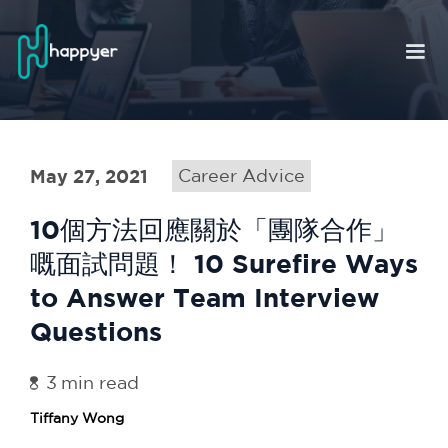
May 27, 2021
Career Advice
10個方法回應關於「團隊合作」
嘅面試問題！ 10 Surefire Ways
to Answer Team Interview
Questions
3
min read
Tiffany Wong