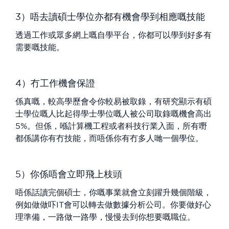
3）唔去讀碩士學位亦都有機會學到相應嘅技能
透過工作或眾多網上嘅自學平台，你都可以學到好多有
需要嘅技能。
4）冇工作機會保證
係真嘅，較高學歷會令你較易被取錄，有研究顯示有碩
士學位嘅人比起得學士學位嘅人被公司取錄嘅機會高出
5%。但係，喺計算機工程或者科技行業入面，所有嘢
都係講你有冇技能，而唔係你有冇多人哋一個學位。
5）你係唔會立即飛上枝頭
唔係話讀完個碩士，你嘅事業就會立刻躍升幾個階級，
例如做做吓IT會可以轉去做數據分析公司。你要做好心
理準備，一路做一路學，慢慢去到你想要嘅職位。