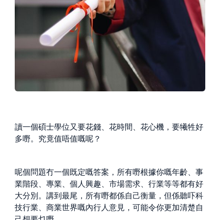
讀一個碩士學位又要花錢、花時間、花心機，要犧牲好
多嘢。究竟值唔值嘅呢？
呢個問題冇一個既定嘅答案，所有嘢根據你嘅年齡、事
業階段、專業、個人興趣、市場需求、行業等等都有好
大分別。講到最尾，所有嘢都係自己衡量，但係聽吓科
技行業、商業世界嘅內行人意見，可能令你更加清楚自
己想要乜嘢。